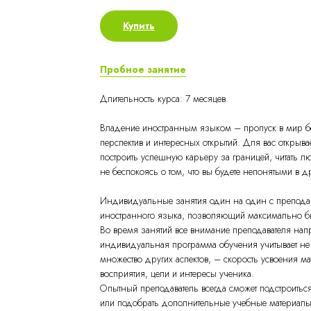
Купить
Пробное занятие
Длительность курса: 7 месяцев.
Владение иностранным языком – пропуск в мир б
перспектив и интересных открытий. Для вас открыв
построить успешную карьеру за границей, читать лю
не беспокоясь о том, что вы будете непонятыми в д
Индивидуальные занятия один на один с преподав
иностранного языка, позволяющий максимально бы
Во время занятий все внимание преподавателя напр
индивидуальная программа обучения учитывает не т
множество других аспектов, – скорость усвоения м
восприятия, цели и интересы ученика.
Опытный преподаватель всегда сможет подстроиться
или подобрать дополнительные учебные материалы