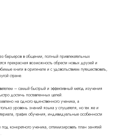
ез барьеров в общении, полный привлекательных
ается прекрасная возможность обрести новых друзей и
бимые книги в оригинале и с удовольствием путешествовать,
ругой стране.
ателем – самый быстрый и эффективный метод изучения
стро достичь поставленных целей.
авлено на одного единственного ученика, а
олько уровень знаний языка у слушателя, но так же и
атериала, график обучения, индивидуальные особенности
 под конкретного ученика, оптимизировать план занятий
.