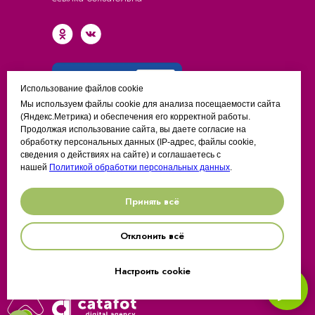
Использование файлов cookie
Мы используем файлы cookie для анализа посещаемости сайта
(Яндекс.Метрика) и обеспечения его корректной работы.
ИП Гоберник Ольга Анатольевна
Продолжая использование сайта, вы даете согласие на
ИНН 226320576258
обработку персональных данных (IP-адрес, файлы cookie,
ОГРНИП 320222500024432
сведения о действиях на сайте) и соглашаетесь с
нашей
Политикой обработки персональных данных
.
Разработано при поддержке Алтайского
Принять всё
фонда МСП
Отклонить всё
Настроить cookie
Разработка сайта